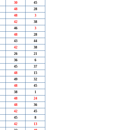
30
45
48
28
48
3
42
38
46
3
48
28
43
44
42
38
26
21
36
6
45
37
48
15
49
32
48
45
38
1
48
24
48
36
42
45
45
8
42
13