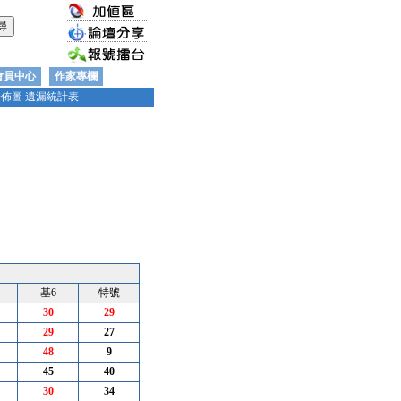
會員中心
作家專欄
分佈圖
遺漏統計表
基6
特號
30
29
29
27
48
9
45
40
30
34