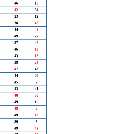
46
11
42
34
23
12
36
42
44
48
49
27
37
42
46
13
43
13
38
24
42
43
44
20
45
7
43
41
48
30
49
11
48
6
49
13
39
8
49
42