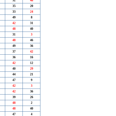
32
48
35
20
33
24
49
8
42
31
48
40
31
3
48
46
49
36
37
42
36
16
42
12
40
29
44
21
47
9
42
3
42
36
39
26
48
2
48
40
47
4