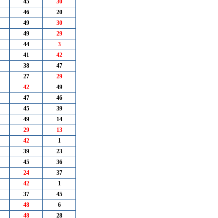
45
30
46
20
49
30
49
29
44
3
41
42
38
47
27
29
42
49
47
46
45
39
49
14
29
13
42
1
39
23
45
36
24
37
42
1
37
45
48
6
48
28