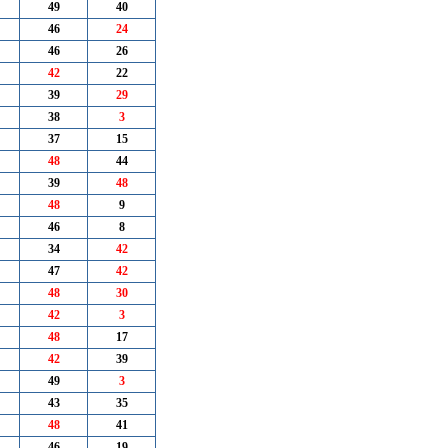
49
40
46
24
46
26
42
22
39
29
38
3
37
15
48
44
39
48
48
9
46
8
34
42
47
42
48
30
42
3
48
17
42
39
49
3
43
35
48
41
46
19