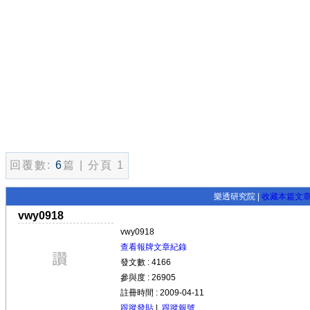
回覆數:
6
篇 | 分頁 1
樂透研究院 |
收藏本篇文
vwy0918
vwy0918
查看報牌文章紀錄
發文數 : 4166
參與度 : 26905
註冊時間 : 2009-04-11
跟蹤發貼
|
跟蹤報號