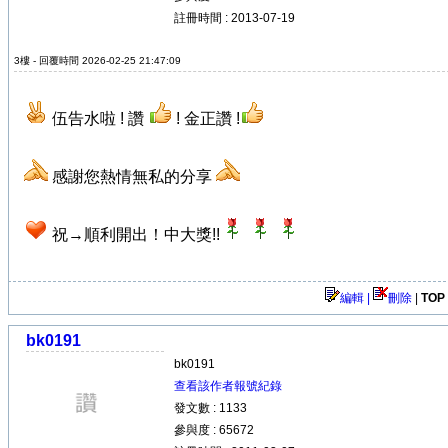
註冊時間 : 2013-07-19
3樓 - 回覆時間 2026-02-25 21:47:09
伍告水啦 ! 讚
! 金正讚 !
感謝您熱情無私的分享
祝→順利開出！中大獎!!
編輯 |
刪除
|
TOP
bk0191
bk0191
查看該作者報號紀錄
發文數 : 1133
參與度 : 65672