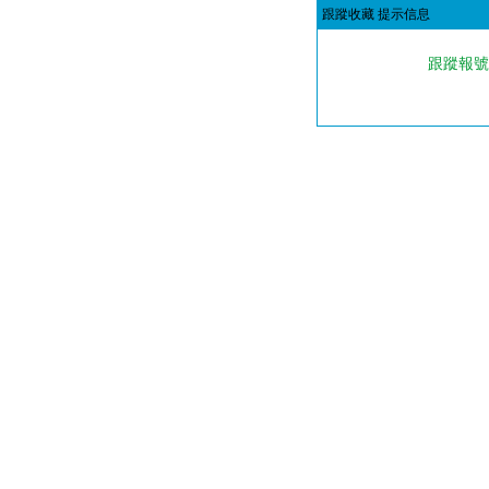
跟蹤收藏 提示信息
跟蹤報號