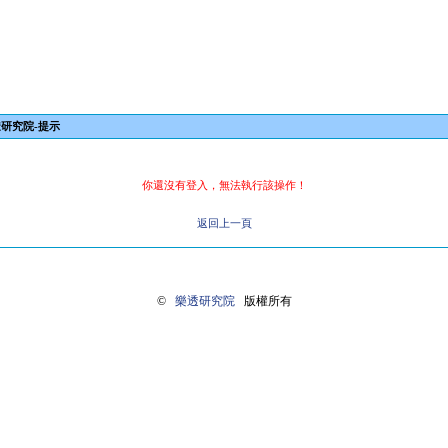
研究院-提示
你還沒有登入，無法執行該操作！
返回上一頁
©
樂透研究院
版權所有