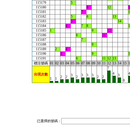
115179
5
115180
8
12
1
115181
7
1
115182
5
8
13
115183
5
14
115184
4
7
8
1
115185
1
9
12
115186
6
11
115187
7
115188
9
115189
2
4
115190
3
9
1
115191
6
11
12
13
標注號碼
01
02
03
04
05
06
07
08
09
10
11
12
13
14
15
1
7
4
4
出現次數
3
3
3
3
3
2
2
2
2
2
1
1
0
已選擇的號碼：