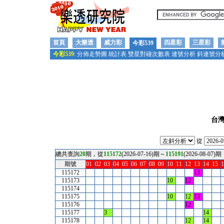
首頁
大樂透
威力彩
四星彩
三星彩
今彩539
今彩539
:
分佈走勢圖
統計表
雙星對碰次數表
連號分析
斜連號分
台灣
從
總共查詢
20
期，從
115172
(2026-07-16)期～
115191
(2026-08-07)期
期號
01
02
03
04
05
06
07
08
09
10
11
12
13
14
15
1
115172
13
115173
10
12
115174
115175
10
12
13
115176
12
115177
3
14
115178
12
14