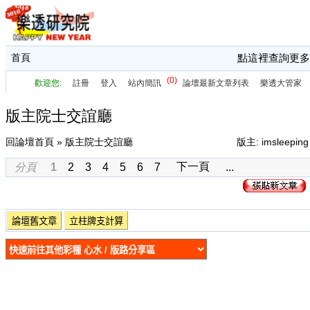
首頁
點這裡查詢更多
版主院士交誼廳
回論壇首頁
» 版主院士交誼廳
版主:
imsleeping
下一頁
分頁
1
2
3
4
5
6
7
...
論壇舊文章
立柱牌支計算