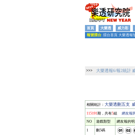
首頁
大樂透
威力彩
報號擂台
:
擂台首頁
大樂透報
>>>
大樂透報6/報2統計
大樂透刪五支
相關統計：
115191
期，共有
5
組
網友報
NO
遊戲類型
網友報的明
1
刪5碼