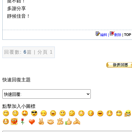
挺不錯！
多謝分享
靜候佳音！
編輯 |
刪除
|
TOP
回覆數:
6
篇 | 分頁 1
快速回復主題
點擊加入小圖標