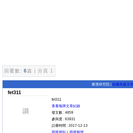
回覆數:
6
篇 | 分頁 1
樂透研究院 |
收藏本篇文
fet311
fet311
查看報牌文章紀錄
發文數 : 4859
參與度 : 63931
註冊時間 : 2017-12-13
跟蹤發貼
|
跟蹤報號