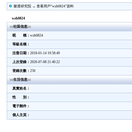
樂透研究院 → 查看用戶“wzh0824”資料
wzh0824
:::社區信息:::
昵 稱：
wzh0824
等級名稱：
注冊日期：
2018-01-14 19:58:49
上次登錄：
2026-07-08 21:40:22
登錄次數：
250
:::生活信息:::
真實姓名：
性 別：
電子郵件：
個人主頁：