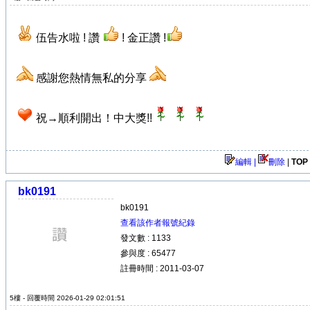
伍告水啦 ! 讚
! 金正讚 !
感謝您熱情無私的分享
祝→順利開出！中大獎!!
編輯 |
刪除
|
TOP
bk0191
bk0191
查看該作者報號紀錄
發文數 : 1133
參與度 : 65477
註冊時間 : 2011-03-07
5樓 - 回覆時間 2026-01-29 02:01:51