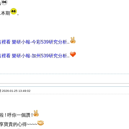
6
11本期
。
裡看 樂研小報-今彩539研究分析
..
裡看 樂研小報-加州539研究分析
..
2026-01-25 13:49:02
 ! 呼你一個讚 !
享寶貴的心得~~~~