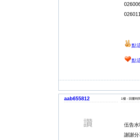
02600
0260
點這
點這
aab655812
1樓 - 回覆時間 
伍告水啦
謝謝分