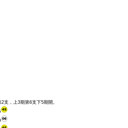
第2支，上3期第6支下5期開。
6
9