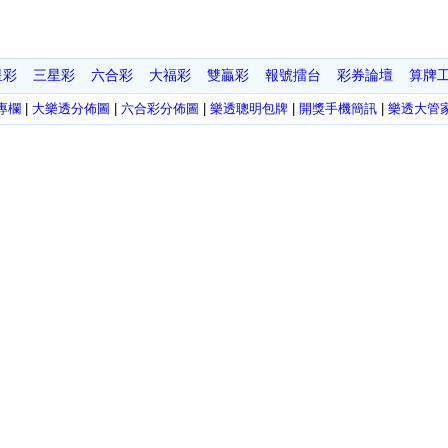
星彩
三星彩
六合彩
大福彩
雙贏彩
報號擂台
彩券論壇
算牌
專欄
|
大樂透分佈圖
|
六合彩分佈圖
|
樂透聰明包牌
|
開獎手機簡訊
|
樂透大管