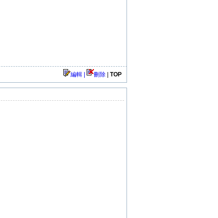
編輯 |
刪除
|
TOP