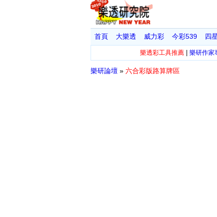
首頁
大樂透
威力彩
今彩539
四
樂透彩工具推薦
|
樂研作家
樂研論壇
»
六合彩版路算牌區