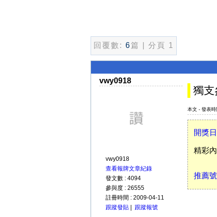
回覆數:
6
篇 | 分頁 1
vwy0918
獨支
本文 - 發表時間 
開獎日
精彩內
vwy0918
查看報牌文章紀錄
推薦號
發文數 : 4094
參與度 : 26555
註冊時間 : 2009-04-11
跟蹤發貼
|
跟蹤報號