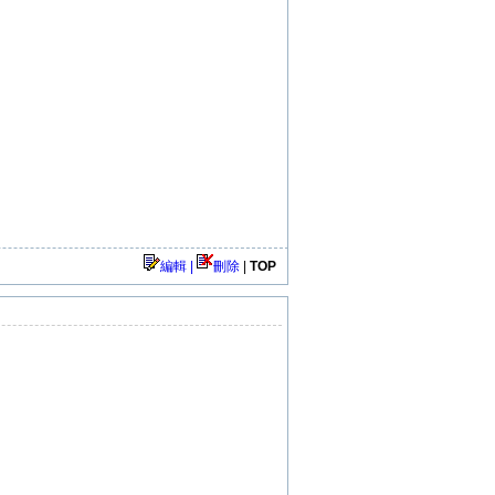
編輯 |
刪除
|
TOP