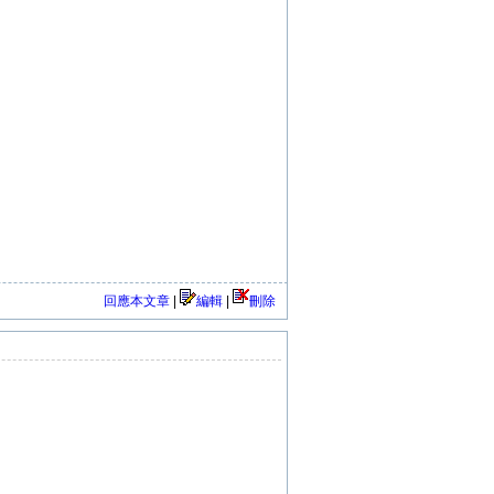
回應本文章
|
編輯
|
刪除