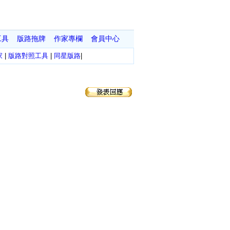
工具
版路拖牌
作家專欄
會員中心
家
|
版路對照工具
|
同星版路
|