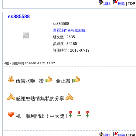
編輯 |
刪除
|
TOP
ss885588
ss885588
查看該作者報號紀錄
發文數 : 2635
參與度 : 34185
註冊時間 : 2013-07-19
4樓 - 回覆時間 2026-01-23 21:12:57
伍告水啦 ! 讚
! 金正讚 !
感謝您熱情無私的分享
祝→順利開出！中大獎!!
編輯 |
刪除
|
TOP