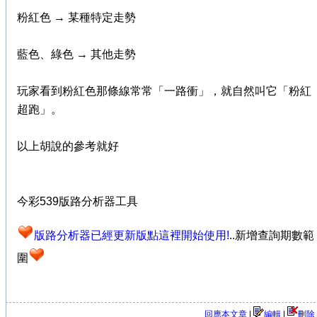
粉紅色 → 某種特定走勢
藍色、綠色 → 其他走勢
玩家看到粉紅色那條線常常「一路衝」，就自然叫它「粉紅
超跑」。
以上胡說的參考就好
今彩539版路分析器工具
版路分析器已經更新版點這裡開始使用!
..新增查詢期數範
圍
回應本文章
|
編輯
|
刪除