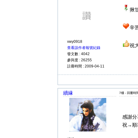
揪甘
辛苦
vwy0918
祝
查看該作者報號紀錄
發文數 : 4042
參與度 : 26255
註冊時間 : 2009-04-11
續緣
7樓 - 回覆時間 
感謝分
祝→順