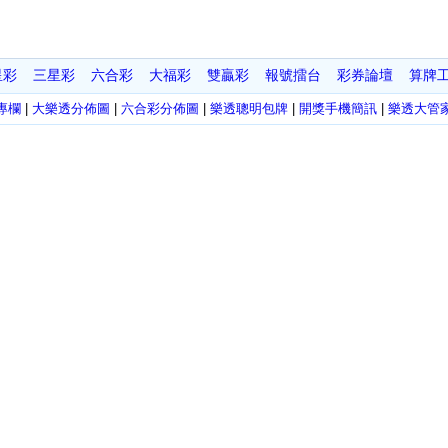
星彩
三星彩
六合彩
大福彩
雙贏彩
報號擂台
彩券論壇
算牌
專欄
|
大樂透分佈圖
|
六合彩分佈圖
|
樂透聰明包牌
|
開獎手機簡訊
|
樂透大管