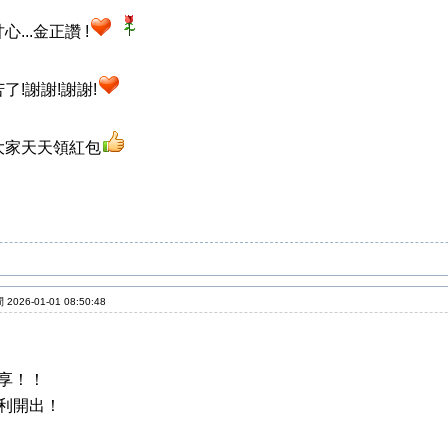
心...金正讚 !
了!謝謝!謝謝!
大家天天領紅包
2026-01-01 08:50:48
享！！
利開出！