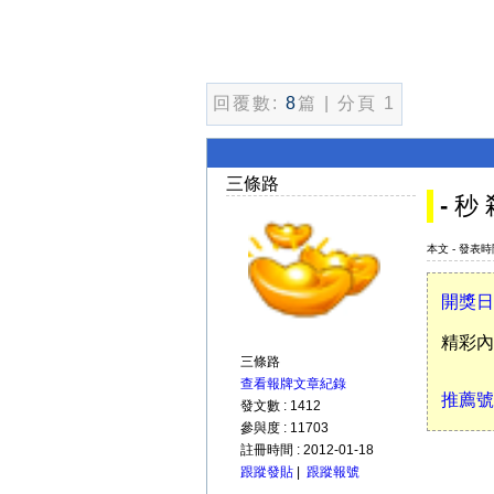
回覆數:
8
篇 | 分頁 1
三條路
- 秒 
本文 - 發表時間 
開獎日
精彩內
三條路
查看報牌文章紀錄
推薦號
發文數 : 1412
參與度 : 11703
註冊時間 : 2012-01-18
跟蹤發貼
|
跟蹤報號