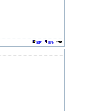
編輯 |
刪除
|
TOP