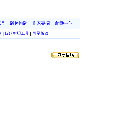
工具
版路拖牌
作家專欄
會員中心
家
|
版路對照工具
|
同星版路
|