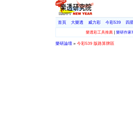
首頁
大樂透
威力彩
今彩539
四
樂透彩工具推薦
|
樂研作家
樂研論壇
»
今彩539 版路算牌區