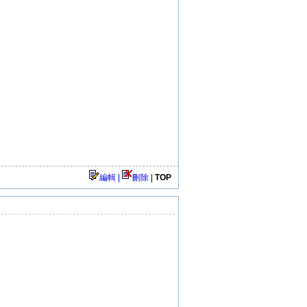
編輯 |
刪除
|
TOP