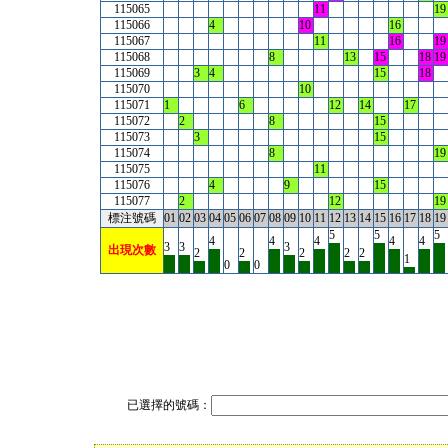
115065
11
19
115066
4
10
16
115067
11
16
19
115068
8
13
15
18
19
115069
3
4
15
18
115070
10
115071
1
6
12
14
17
115072
2
8
15
115073
3
15
115074
8
19
115075
11
115076
4
9
15
115077
2
12
19
標注號碼
01
02
03
04
05
06
07
08
09
10
11
12
13
14
15
16
17
18
19
5
5
5
4
4
4
4
4
3
3
3
出現次數
2
2
2
2
2
1
0
0
已選擇的號碼：