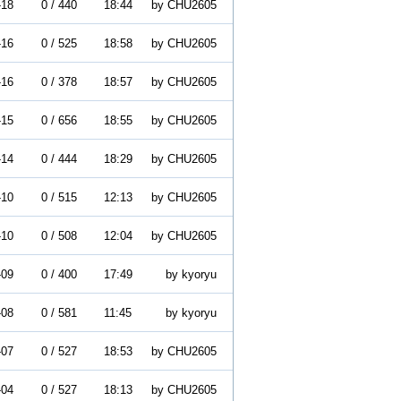
-18
0 / 440
18:44
by CHU2605
-16
0 / 525
18:58
by CHU2605
-16
0 / 378
18:57
by CHU2605
-15
0 / 656
18:55
by CHU2605
-14
0 / 444
18:29
by CHU2605
-10
0 / 515
12:13
by CHU2605
-10
0 / 508
12:04
by CHU2605
-09
0 / 400
17:49
by kyoryu
-08
0 / 581
11:45
by kyoryu
-07
0 / 527
18:53
by CHU2605
-04
0 / 527
18:13
by CHU2605