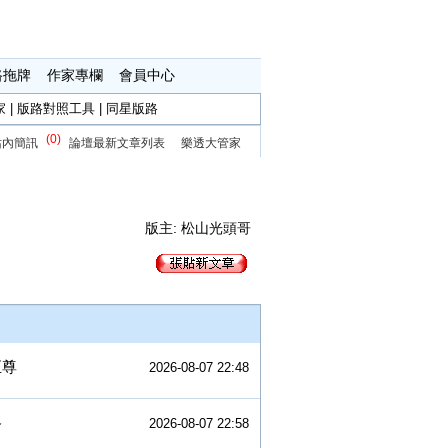
路拖牌
作家專欄
會員中心
家
|
版路對照工具
|
同星版路
版主:
松山光頭哥
至尊
2026-08-07 22:48
路
2026-08-07 22:58