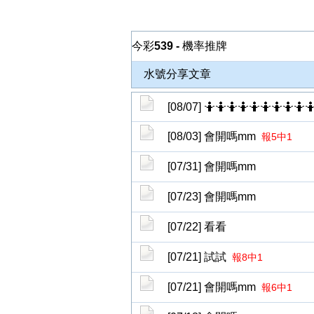
今彩539 - 機率推牌
水號分享文章
[08/07]
🤷🤷🤷🤷🤷🤷🤷🤷🤷
[08/03]
會開嗎mm
報5中1
[07/31]
會開嗎mm
[07/23]
會開嗎mm
[07/22]
看看
[07/21]
試試
報8中1
[07/21]
會開嗎mm
報6中1