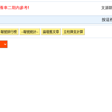
養車二期內參考!
文源
按這
報號排行榜
--報號統計--
論壇舊文章
立柱牌支計算