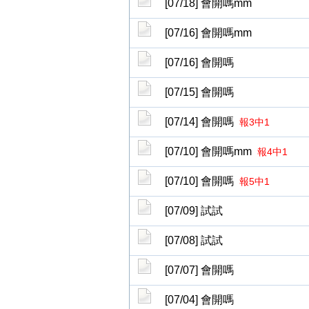
[07/18]
會開嗎mm
[07/16]
會開嗎mm
[07/16]
會開嗎
[07/15]
會開嗎
[07/14]
會開嗎
報3中1
[07/10]
會開嗎mm
報4中1
[07/10]
會開嗎
報5中1
[07/09]
試試
[07/08]
試試
[07/07]
會開嗎
[07/04]
會開嗎