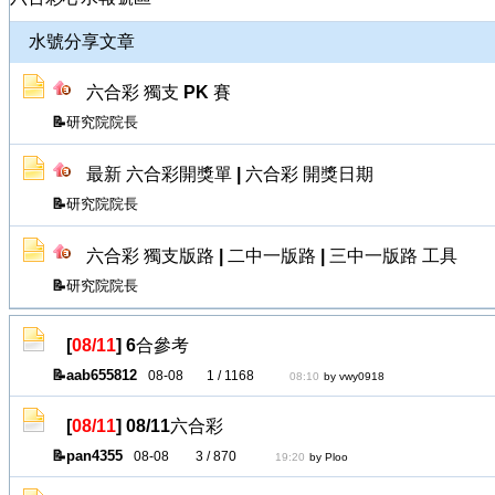
水號分享文章
六合彩 獨支 PK 賽
研究院院長
最新 六合彩開獎單
|
六合彩 開獎日期
研究院院長
六合彩 獨支版路 | 二中一版路 | 三中一版路 工具
研究院院長
[
08/11
]
6合參考
aab655812
08-08
1 / 1168
08:10
by vwy0918
[
08/11
]
08/11六合彩
pan4355
08-08
3 / 870
19:20
by Ploo