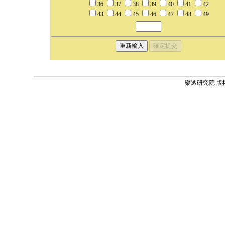
36
37
38
39
40
41
42
43
44
45
46
47
48
49
樂透研究院 版權所有 ©