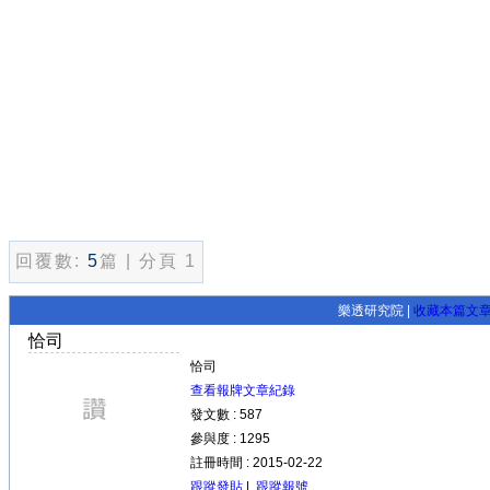
回覆數:
5
篇 | 分頁 1
樂透研究院 |
收藏本篇文
恰司
恰司
查看報牌文章紀錄
發文數 : 587
參與度 : 1295
註冊時間 : 2015-02-22
跟蹤發貼
|
跟蹤報號