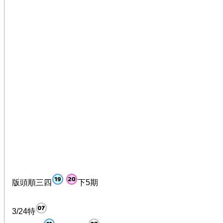
版頭順三四
下5期
3/24特