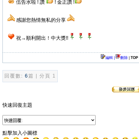
伍告水啦 ! 讚
! 金正讚 !
感謝您熱情無私的分享
祝→順利開出！中大獎!!
編輯 |
刪除
|
TOP
回覆數:
6
篇 | 分頁 1
快速回復主題
點擊加入小圖標