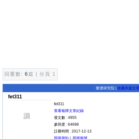
回覆數:
6
篇 | 分頁 1
樂透研究院 |
收藏本篇文
fet311
fet311
查看報牌文章紀錄
發文數 : 4955
參與度 : 64698
註冊時間 : 2017-12-13
跟蹤發貼
|
跟蹤報號