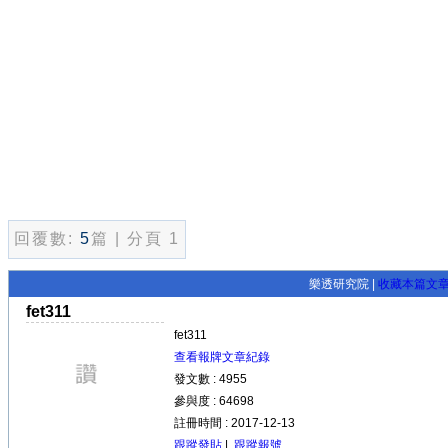
回覆數:
5
篇 | 分頁 1
樂透研究院 |
收藏本篇文
fet311
fet311
查看報牌文章紀錄
發文數 : 4955
參與度 : 64698
註冊時間 : 2017-12-13
跟蹤發貼
|
跟蹤報號