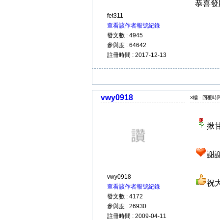
恭喜發
fet311
查看該作者報號紀錄
發文數 : 4945
參與度 : 64642
註冊時間 : 2017-12-13
vwy0918
3樓 - 回覆時間 
揪甘
謝
vwy0918
祝
查看該作者報號紀錄
發文數 : 4172
參與度 : 26930
註冊時間 : 2009-04-11