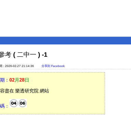
考 ( 二中一 ) -1
: 2026-02-27 21:14:36
分享到 Facebook
期：
02
月
28
日
容盡在 樂透研究院 網站
碼：