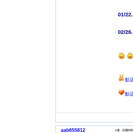
01/22
02/26
點這
點這
aab655812
1樓 - 回覆時間 