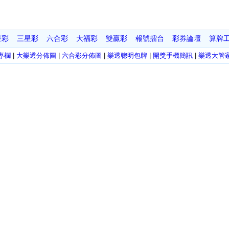
星彩
三星彩
六合彩
大福彩
雙贏彩
報號擂台
彩券論壇
算牌
專欄
|
大樂透分佈圖
|
六合彩分佈圖
|
樂透聰明包牌
|
開獎手機簡訊
|
樂透大管