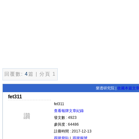
回覆數:
4
篇 | 分頁 1
樂透研究院 |
收藏本篇文
fet311
fet311
查看報牌文章紀錄
發文數 : 4923
參與度 : 64486
註冊時間 : 2017-12-13
跟蹤發貼
|
跟蹤報號