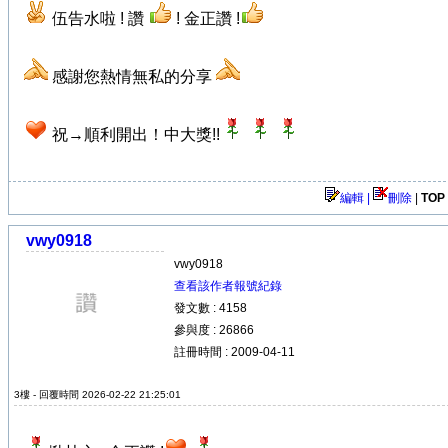
伍告水啦 ! 讚
! 金正讚 !
感謝您熱情無私的分享
祝→順利開出！中大獎!!
編輯 |
刪除
|
TOP
vwy0918
vwy0918
查看該作者報號紀錄
發文數 : 4158
參與度 : 26866
註冊時間 : 2009-04-11
3樓 - 回覆時間 2026-02-22 21:25:01