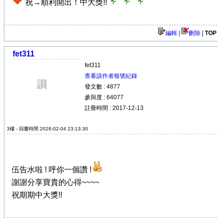
祝→順利開出！中大獎!!
編輯 |
刪除
|
TOP
fet311
fet311
查看該作者報號紀錄
發文數 : 4877
參與度 : 64077
註冊時間 : 2017-12-13
3樓 - 回覆時間 2026-02-04 23:13:30
伍告水啦 ! 呼你一個讚 !
謝謝分享寶貴的心得~~~~
祝期期中大獎!!