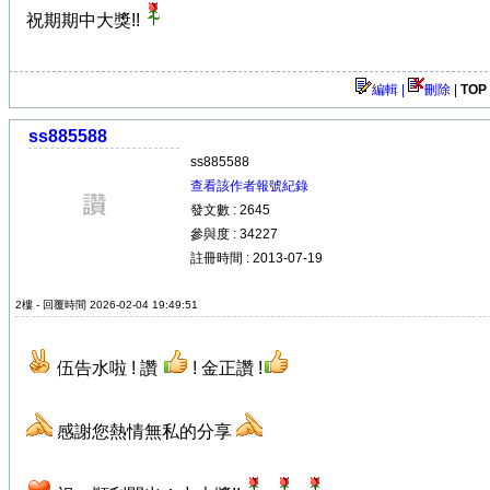
祝期期中大獎!!
編輯 |
刪除
|
TOP
ss885588
ss885588
查看該作者報號紀錄
發文數 : 2645
參與度 : 34227
註冊時間 : 2013-07-19
2樓 - 回覆時間 2026-02-04 19:49:51
伍告水啦 ! 讚
! 金正讚 !
感謝您熱情無私的分享