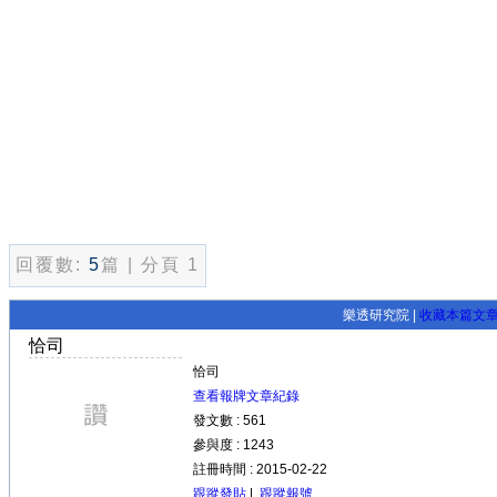
回覆數:
5
篇 | 分頁 1
樂透研究院 |
收藏本篇文
恰司
恰司
查看報牌文章紀錄
發文數 : 561
參與度 : 1243
註冊時間 : 2015-02-22
跟蹤發貼
|
跟蹤報號