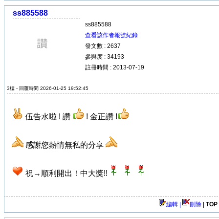
ss885588
ss885588
查看該作者報號紀錄
發文數 : 2637
參與度 : 34193
註冊時間 : 2013-07-19
3樓 - 回覆時間 2026-01-25 19:52:45
伍告水啦 ! 讚
! 金正讚 !
感謝您熱情無私的分享
祝→順利開出！中大獎!!
編輯 |
刪除
|
TOP