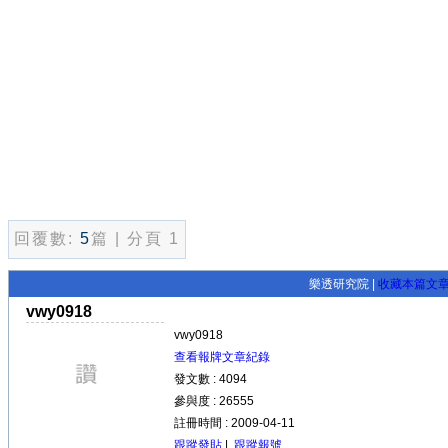
回覆數:
5
篇 | 分頁 1
樂透研究院 |
收藏本篇文
vwy0918
vwy0918
查看報牌文章紀錄
發文數 : 4094
參與度 : 26555
註冊時間 : 2009-04-11
跟蹤發貼
|
跟蹤報號