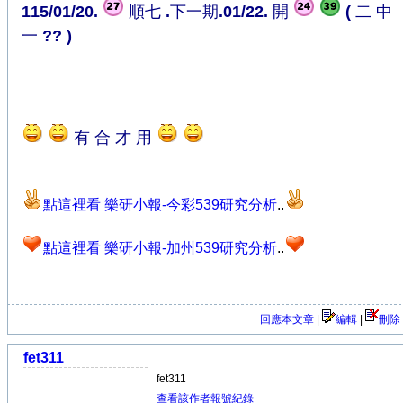
115/01/20.
順七 .下一期.01/22. 開
( 二 中
一 ?? )
有 合 才 用
點這裡看 樂研小報-今彩539研究分析
..
點這裡看 樂研小報-加州539研究分析
..
回應本文章
|
編輯
|
刪除
fet311
fet311
查看該作者報號紀錄