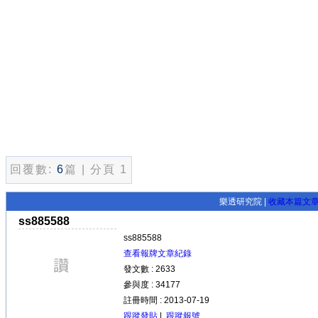
回覆數:
6
篇 | 分頁 1
樂透研究院 |
收藏本篇文
ss885588
ss885588
查看報牌文章紀錄
發文數 : 2633
參與度 : 34177
註冊時間 : 2013-07-19
跟蹤發貼
|
跟蹤報號