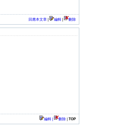
回應本文章
|
編輯
|
刪除
編輯 |
刪除
|
TOP