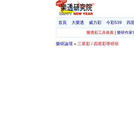
首頁
大樂透
威力彩
今彩539
四
樂透彩工具推薦
|
樂研作家
樂研論壇
»
三星彩 / 四星彩專研班