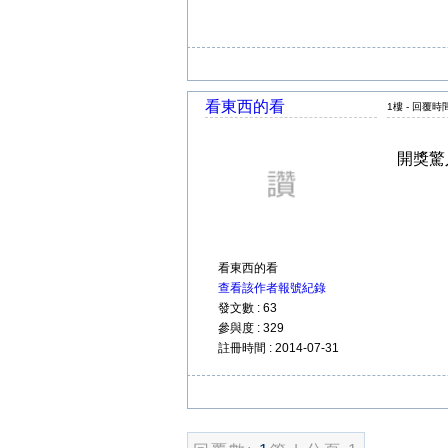
看東西的看
1樓 - 回覆時間 
開獎驚
看東西的看
查看該作者報號紀錄
發文數 : 63
參與度 : 329
註冊時間 : 2014-07-31