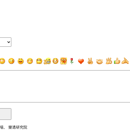
場。 樂透研究院