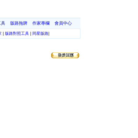
工具
版路拖牌
作家專欄
會員中心
家
|
版路對照工具
|
同星版路
|