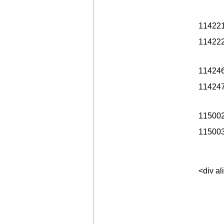
114221
11422
114246
11424
115002
11500
<div a