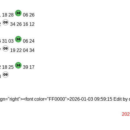
 18 28
06 26
2
34 26 16 12
 31 03
06 24
7
19 22 04 34
 18 25
39 17
3
lign="right"><font color="FF0000">2026-01-03 09:59:15 Edit b
202