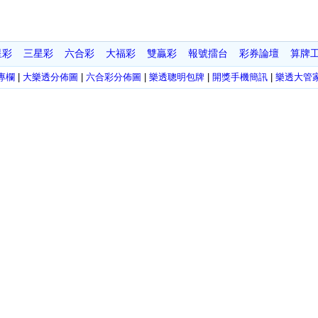
星彩
三星彩
六合彩
大福彩
雙贏彩
報號擂台
彩券論壇
算牌
專欄
|
大樂透分佈圖
|
六合彩分佈圖
|
樂透聰明包牌
|
開獎手機簡訊
|
樂透大管