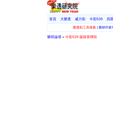
首頁
大樂透
威力彩
今彩539
四
樂透彩工具推薦
|
樂研作家
樂研論壇
»
今彩539 版路算牌區