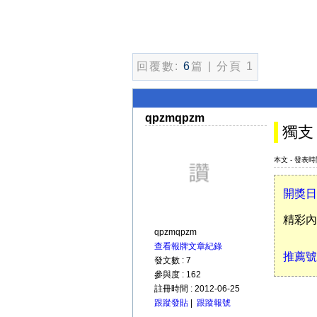
回覆數:
6
篇 | 分頁 1
qpzmqpzm
獨支
本文 - 發表時間 
開獎日
精彩內
qpzmqpzm
查看報牌文章紀錄
推薦號
發文數 : 7
參與度 : 162
註冊時間 : 2012-06-25
跟蹤發貼
|
跟蹤報號