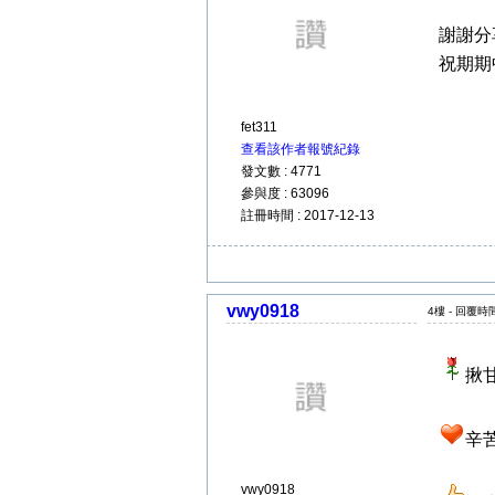
謝謝分
祝期期
fet311
查看該作者報號紀錄
發文數 : 4771
參與度 : 63096
註冊時間 : 2017-12-13
vwy0918
4樓 - 回覆時間 
揪甘
辛苦
vwy0918