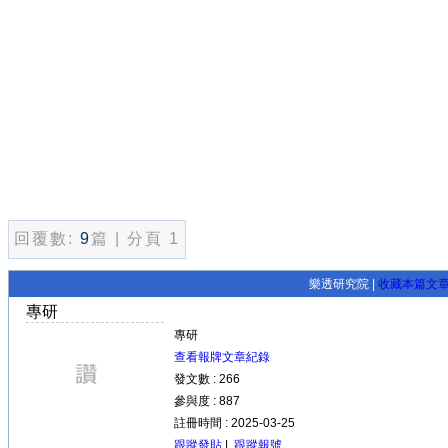
回覆數:
9
篇 | 分頁 1
樂透研究院 |
收藏本篇文
專研
專研
查看報牌文章紀錄
發文數 : 266
參與度 : 887
註冊時間 : 2025-03-25
跟蹤發貼
|
跟蹤報號