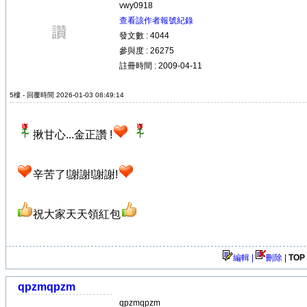
vwy0918
查看該作者報號紀錄
發文數 : 4044
參與度 : 26275
註冊時間 : 2009-04-11
5樓 - 回覆時間 2026-01-03 08:49:14
揪甘心...金正讚 !
辛苦了!謝謝!謝謝!
祝大家天天領紅包
編輯 |
刪除
|
TOP
qpzmqpzm
qpzmqpzm