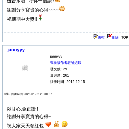
伍告水啦 ! 呼你一個讚 !
謝謝分享寶貴的心得~~~~
祝期期中大獎!!
編輯 |
刪除
|
TOP
jannyyy
jannyyy
查看該作者報號紀錄
發文數 : 29
參與度 : 261
註冊時間 : 2012-12-15
3樓 - 回覆時間 2026-01-02 23:30:37
揪甘心.金正讚 !
謝謝分享寶貴的心得~
祝大家天天領紅包