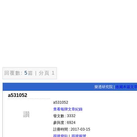
回覆數:
5
篇 | 分頁 1
樂透研究院 |
收藏本篇文
a531052
a531052
查看報牌文章紀錄
發文數 : 3332
參與度 : 6924
註冊時間 : 2017-03-15
跟蹤發貼
|
跟蹤報號