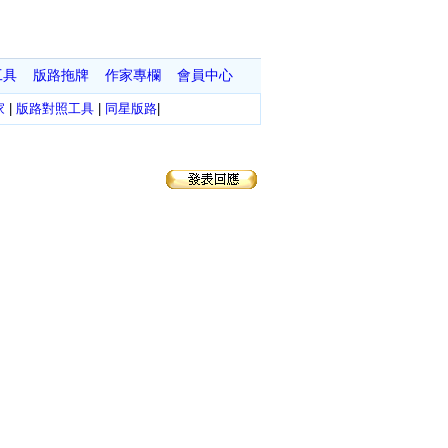
工具
版路拖牌
作家專欄
會員中心
家
|
版路對照工具
|
同星版路
|