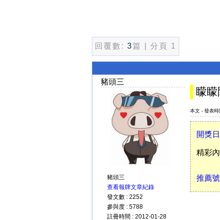
回覆數:
3
篇 | 分頁 1
豬頭三
矇矇阿
本文 - 發表時間 
開獎日
精彩內
豬頭三
推薦號
查看報牌文章紀錄
發文數 : 2252
參與度 : 5788
註冊時間 : 2012-01-28