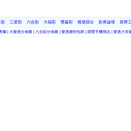
星彩
三星彩
六合彩
大福彩
雙贏彩
報號擂台
彩券論壇
算牌
專欄
|
大樂透分佈圖
|
六合彩分佈圖
|
樂透聰明包牌
|
開獎手機簡訊
|
樂透大管