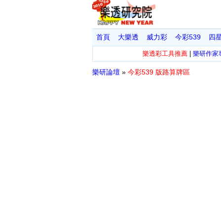
首頁
大樂透
威力彩
今彩539
四
樂透彩工具推薦
|
樂研作家
樂研論壇
»
今彩539 版路算牌區