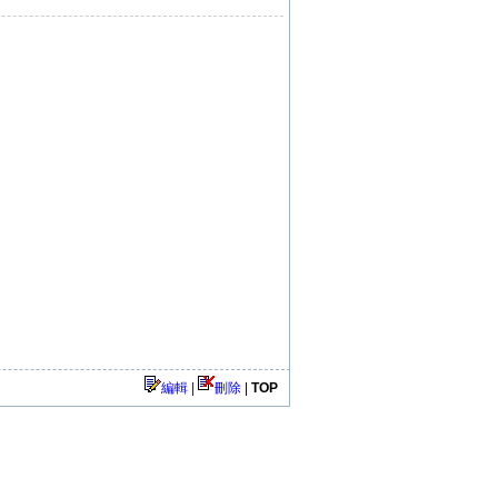
編輯 |
刪除
|
TOP