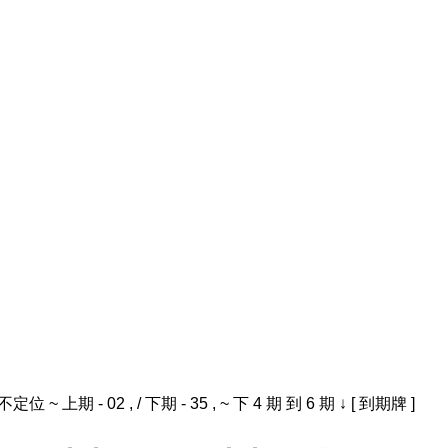
位 ~ 上期 - 02 , / 下期 - 35 , ~ 下 4 期 到 6 期 ↓ [ 到期牌 ]