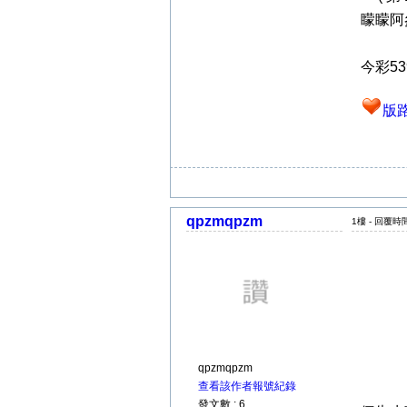
矇矇阿參考
今彩5
版
qpzmqpzm
1樓 - 回覆時間 
qpzmqpzm
查看該作者報號紀錄
發文數 : 6