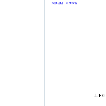
跟蹤發貼
|
跟蹤報號
上下期不定