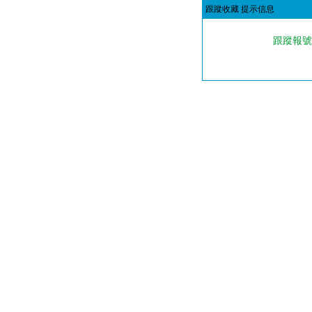
跟蹤收藏 提示信息
跟蹤報號