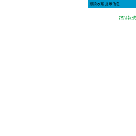
跟蹤收藏 提示信息
跟蹤報號