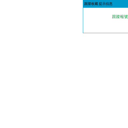
跟蹤收藏 提示信息
跟蹤報號