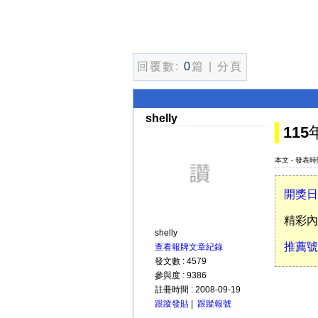
回覆數:
0
篇 | 分頁
shelly
11
本文 - 發表時間 
開獎日
精彩內
shelly
推薦號
查看報牌文章紀錄
發文數 : 4579
參與度 : 9386
註冊時間 : 2008-09-19
跟蹤發貼
|
跟蹤報號