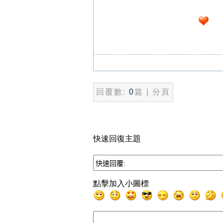
回覆數:
0
篇 | 分頁
快速回復主題
點擊加入小圖標