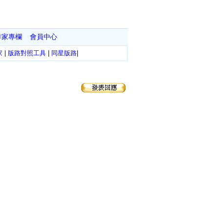
作家專欄
會員中心
家
|
版路對照工具
|
同星版路
|