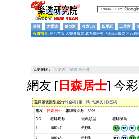
首頁
大樂透
威力彩
今彩539
四星彩
三星彩
報號擂台
:
擂台首頁
大樂透報號
威力彩報號
今彩539報號
六合彩
我要報牌：
大樂透
小樂透
六合彩
網友 [
日森居士
] 今
選擇報號類型查詢:
報全碼
|
報二碼
|
報獨支
|
刪五碼
網友：
日森居士
報牌總次數：
3906
NO
報牌期數
遊戲類型
報牌號碼
1
108247
6號碼
2
108245
6號碼