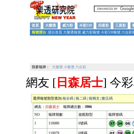
首頁
大樂透
威力彩
今彩539
四星彩
三星彩
報號擂台
:
擂台首頁
大樂透報號
威力彩報號
今彩539報號
六合彩
我要報牌：
大樂透
小樂透
六合彩
網友 [
日森居士
] 今
選擇報號類型查詢:
報全碼
|
報二碼
|
報獨支
|
刪五碼
網友：
日森居士
報牌總次數：
3906
NO
報牌期數
遊戲類型
報牌號碼
1
110080
6號碼
2
110079
6號碼