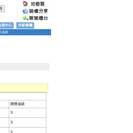
會員中心
作家專欄
號成績
開獎成績
X
X
X