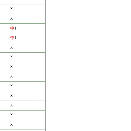
X
X
中1
中1
X
X
X
X
X
X
X
X
X