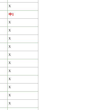
X
中1
X
X
X
X
X
X
X
X
X
X
X