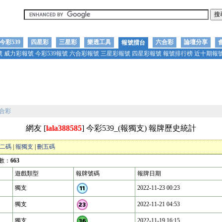
今彩539
四星彩
三星彩
樂透工具
六合彩
論壇分享
報號擂台
號
威力彩報號
今彩539報號
六合彩報號
三星彩報號
四星彩報號
報號排行榜
近十期報
合彩
網友 [
lala388585
] 今彩539_(報獨支) 報牌歷史統計
二碼
|
報獨支
|
刪五碼
數：
663
遊戲類型
報牌號碼
報牌日期
獨支
2022-11-23 00:23
獨支
2022-11-21 04:53
獨支
2022-11-19 16:15