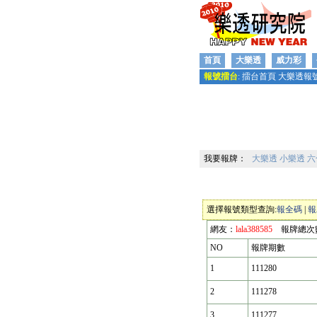
首頁
大樂透
威力彩
報號擂台
:
擂台首頁
大樂透報
我要報牌：
大樂透
小樂透
六
選擇報號類型查詢:
報全碼
|
報
網友：
lala388585
報牌總次
NO
報牌期數
1
111280
2
111278
3
111277