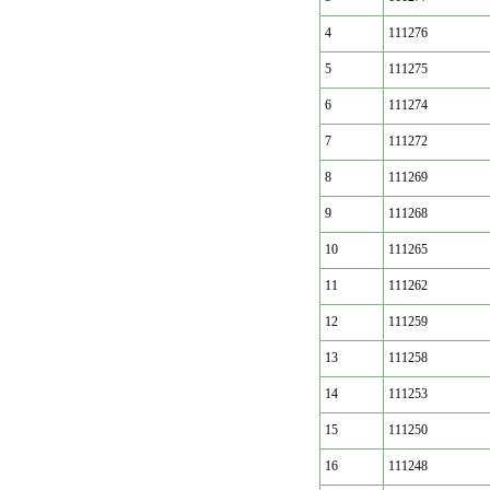
4
111276
5
111275
6
111274
7
111272
8
111269
9
111268
10
111265
11
111262
12
111259
13
111258
14
111253
15
111250
16
111248