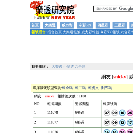
首頁
大樂透
威力彩
今彩539
四星彩
三星彩
報號擂台
:
擂台首頁
大樂透報號
威力彩報號
今彩539報號
六合彩
我要報牌：
大樂透
小樂透
六合彩
網友 [
snicky
]
選擇報號類型查詢:
報全碼
|
報二碼
|
報獨支
|
刪五碼
網友：
snicky
報牌總次數：
1168
NO
報牌期數
遊戲類型
報牌號碼
1
111078
6號碼
2
111077
6號碼
3
111076
6號碼