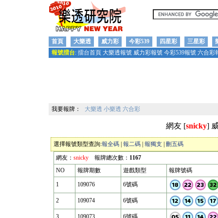
首頁
大樂透
威力彩
今彩539
四星彩
三星彩
報號擂台
:
擂台首頁
大樂透報號
威力彩報號
今彩539報號
六合彩
我要報牌：
大樂透
小樂透
六合彩
網友 [
snicky
]
選擇報號類型查詢:
報全碼
|
報二碼
|
報獨支
|
刪五碼
網友：
snicky
報牌總次數：
1167
NO
報牌期數
遊戲類型
報牌號碼
1
109076
6號碼
2
109074
6號碼
3
109073
6號碼