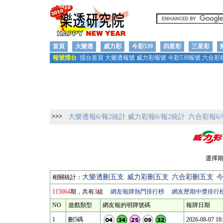
首頁
大樂透
威力彩
今彩539
四星彩
三星彩
報號擂台
:
擂台首頁
大樂透報號
威力彩報號
今彩539報號
六合彩
>>>
大樂透報6/報2統計
威力彩報6/報2統計
六合彩報6/
選擇期
大樂透刪五支
威力彩刪五支
六合彩刪五支
今
相關統計：
115064
期，共有
3
組
網友報牌熱門排行榜
網友歷期中獎排行
NO
遊戲類型
網友報的明牌號碼
報牌日期
1
刪5碼
2026-08-07 18