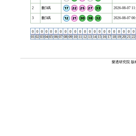
2
刪5碼
2026-08-07 11
3
刪5碼
2026-08-07 00
0
0
0
0
0
0
0
0
0
0
0
0
0
0
0
0
0
0
0
0
0
0
01
02
03
04
05
06
07
08
09
10
11
12
13
14
15
16
17
18
19
20
21
22
樂透研究院 版權所有 ©