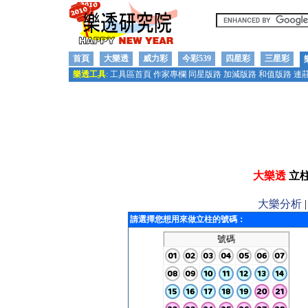
首頁
大樂透
威力彩
今彩539
四星彩
三星彩
樂透工具
:
工具區首頁
作家專欄
同星版路
加減版路
和值版路
連
大樂透
立柱
大樂分析
請選擇您想用來做立柱的號碼：
號碼