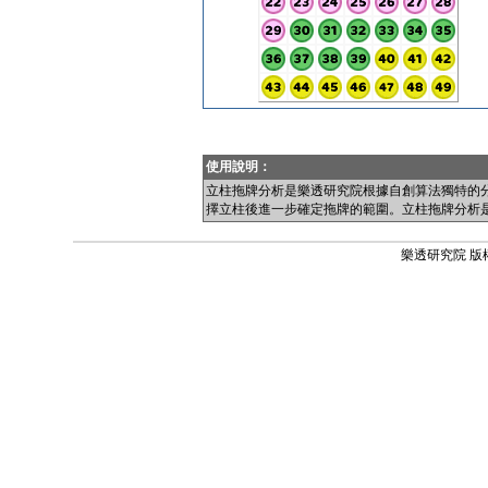
使用說明：
立柱拖牌分析是樂透研究院根據自創算法獨特的
擇立柱後進一步確定拖牌的範圍。立柱拖牌分析
樂透研究院 版權所有 ©