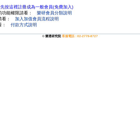
請先按這裡註冊成為一般會員(免費加入)
費的功能權限請看：
樂研會員分類說明
程請看：
加入加值會員流程說明
請看：
付款方式說明
©
樂透研究院
客服電話 : 02-2778-8727