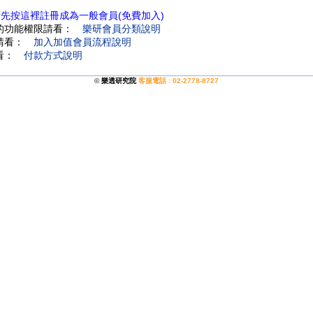
請先按這裡註冊成為一般會員(免費加入)
費的功能權限請看：
樂研會員分類說明
程請看：
加入加值會員流程說明
請看：
付款方式說明
©
樂透研究院
客服電話 : 02-2778-8727