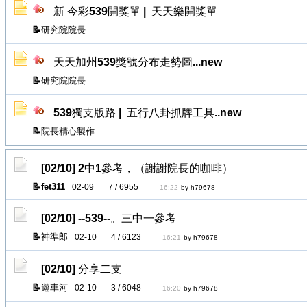
新 今彩539開獎單
|
天天樂開獎單
研究院院長
天天加州539獎號分布走勢圖...new
研究院院長
539獨支版路
|
五行八卦抓牌工具..new
院長精心製作
[02/10]
2中1參考，（謝謝院長的咖啡）
fet311
02-09
7 / 6955
16:22
by h79678
[02/10]
--539--。三中一參考
神準郎
02-10
4 / 6123
16:21
by h79678
[02/10]
分享二支
遊車河
02-10
3 / 6048
16:20
by h79678