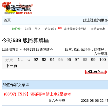
首頁
點這裡查詢更多
今彩539 版路算牌區
回論壇首頁
» 今彩539 版路算牌區
版主:
松山光頭哥
，
紅孩兒
，
六合至尊
‹‹
分頁
1 ...
92
93
94
95
96
97
98
99
100
下一頁
加值作家文章區
(08/07)
【539】獨碰專車請上車2星參考
六合至尊
2026-08-06 22:4