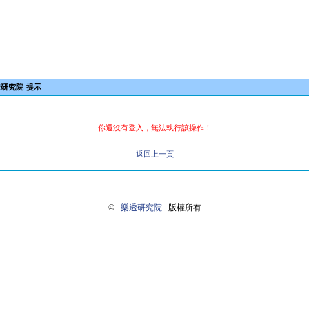
研究院-提示
你還沒有登入，無法執行該操作！
返回上一頁
©
樂透研究院
版權所有