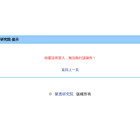
研究院-提示
你還沒有登入，無法執行該操作！
返回上一頁
©
樂透研究院
版權所有