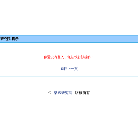
研究院-提示
你還沒有登入，無法執行該操作！
返回上一頁
©
樂透研究院
版權所有